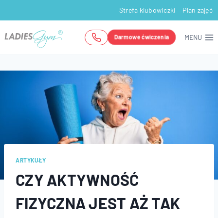
Przejdź
Strefa klubowiczki
Plan zajęć
do
treści
MENU
Darmowe ćwiczenia
ARTYKUŁY
CZY AKTYWNOŚĆ
FIZYCZNA JEST AŻ TAK