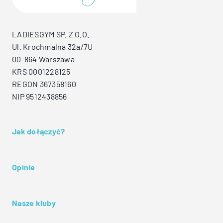
LADIESGYM SP. Z O.O.
Ul. Krochmalna 32a/7U
00-864 Warszawa
KRS 0001228125
REGON 367358160
NIP 9512438856
Jak dołączyć?
Opinie
Nasze kluby