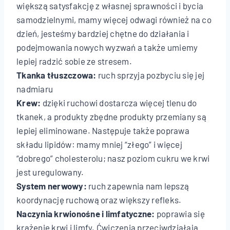
większą satysfakcję z własnej sprawności i bycia
samodzielnymi, mamy więcej odwagi również na co
dzień, jesteśmy bardziej chętne do działania i
podejmowania nowych wyzwań a także umiemy
lepiej radzić sobie ze stresem.
Tkanka tłuszczowa:
ruch sprzyja pozbyciu się jej
nadmiaru
Krew:
dzięki ruchowi dostarcza więcej tlenu do
tkanek, a produkty zbędne produkty przemiany są
lepiej eliminowane. Następuje także poprawa
składu lipidów: mamy mniej “złego” i więcej
“dobrego” cholesterolu; nasz poziom cukru we krwi
jest uregulowany.
System nerwowy:
ruch zapewnia nam lepszą
koordynację ruchową oraz większy refleks.
Naczynia krwionośne i limfatyczne:
poprawia się
krążenie krwi i limfy. Ćwiczenia przeciwdziałają