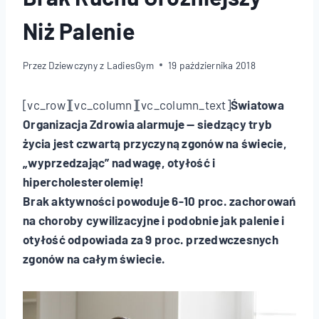
Niż Palenie
Przez
Dziewczyny z LadiesGym
19 października 2018
[vc_row][vc_column][vc_column_text]
Światowa
Organizacja Zdrowia alarmuje — siedzący tryb
życia jest czwartą przyczyną zgonów na świecie,
„wyprzedzając” nadwagę, otyłość i
hipercholesterolemię!
Brak aktywności powoduje 6-10 proc. zachorowań
na choroby cywilizacyjne i podobnie jak palenie i
otyłość odpowiada za 9 proc. przedwczesnych
zgonów na całym świecie.