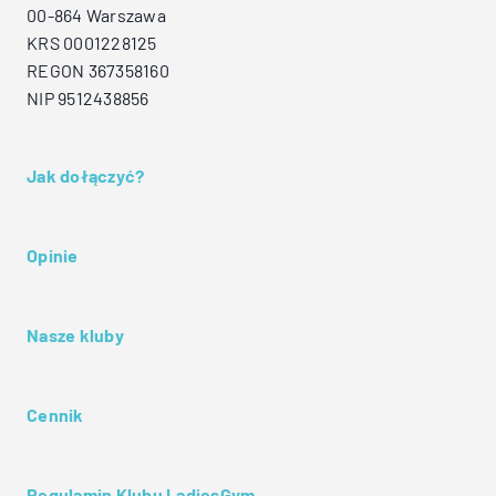
00-864 Warszawa
KRS 0001228125
REGON 367358160
NIP 9512438856
Jak dołączyć?
Opinie
Nasze kluby
Cennik
Regulamin Klubu LadiesGym