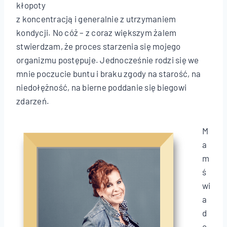
kłopoty
z koncentracją i generalnie z utrzymaniem
kondycji. No cóż – z coraz większym żalem
stwierdzam, że proces starzenia się mojego
organizmu postępuje. Jednocześnie rodzi się we
mnie poczucie buntu i braku zgody na starość, na
niedołężność, na bierne poddanie się biegowi
zdarzeń.
M
a
m
ś
wi
a
d
o