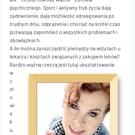
psychicznego. Sport i aktywny tryb życia dają
zadowolenie, dają możliwość odreagowania po
trudnym dniu, odprężenia i chociaż na krótki czas
pozwalają zapomnieć o wszystkich problemach i
obowiązkach.
A ile można zaoszczędzić pieniędzy na wizytach u
lekarza i kosztach związanych z zakupem leków?
Bardzo ważną rzeczą jest tutaj ukształtowanie
w
c
zł
o
wi
e
k
u,