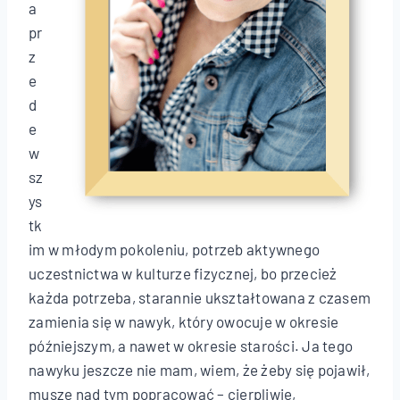
a
pr
z
e
d
e
w
sz
ys
tk
im w młodym pokoleniu, potrzeb aktywnego
uczestnictwa w kulturze fizycznej, bo przecież
każda potrzeba, starannie ukształtowana z czasem
zamienia się w nawyk, który owocuje w okresie
późniejszym, a nawet w okresie starości. Ja tego
nawyku jeszcze nie mam, wiem, że żeby się pojawił,
muszę nad tym popracować – cierpliwie,