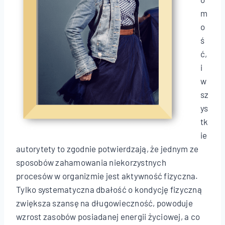
m
o
ś
ć,
i
w
sz
ys
tk
ie
autorytety to zgodnie potwierdzają, że jednym ze
sposobów zahamowania niekorzystnych
procesów w organizmie jest aktywność fizyczna.
Tylko systematyczna dbałość o kondycję fizyczną
zwiększa szansę na długowieczność, powoduje
wzrost zasobów posiadanej energii życiowej, a co