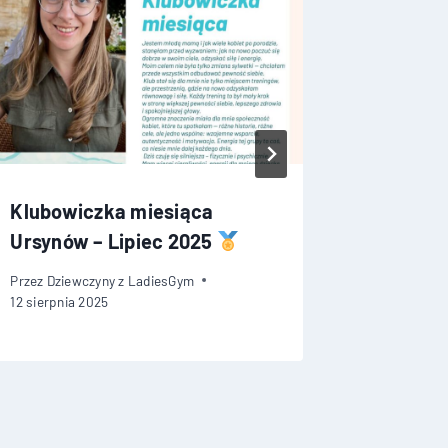
Klubowiczka miesiąca
Klubowi
Ursynów – Lipiec 2025
Ursynów
Przez
Dziewczyny z LadiesGym
Przez
Dziew
12 sierpnia 2025
22 maja 20