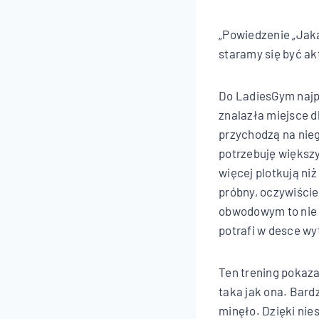
„Powiedzenie „Jaka
staramy się być a
Do LadiesGym najpi
znalazła miejsce d
przychodzą na nieg
potrzebuję większy
więcej plotkują ni
próbny, oczywiście
obwodowym to nie t
potrafi w desce wy
Ten trening pokazał
taka jak ona. Bard
minęło. Dzięki nie