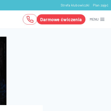
Strefa klubowiczki
Plan zajęć
Darmowe ćwiczenia
MENU