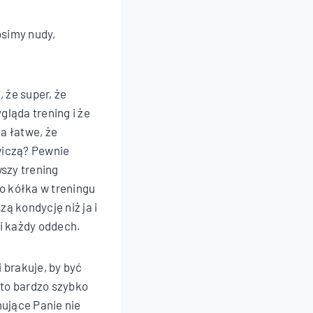
simy nudy,
 że super, że
gląda trening i że
a łatwe, że
wiczą? Pewnie
wszy trening
go kółka w treningu
 kondycję niż ja i
 i każdy oddech.
i brakuje, by być
 to bardzo szybko
nujące Panie nie