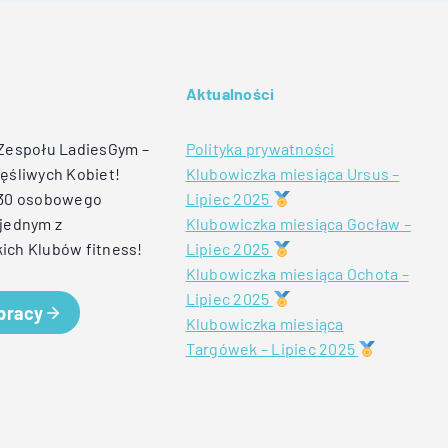
Aktualności
 Zespołu LadiesGym –
Polityka prywatności
ęśliwych Kobiet!
Klubowiczka miesiąca Ursus –
 30 osobowego
Lipiec 2025
jednym z
Klubowiczka miesiąca Gocław –
ich Klubów fitness!
Lipiec 2025
Klubowiczka miesiąca Ochota –
Lipiec 2025
 pracy
Klubowiczka miesiąca
Targówek – Lipiec 2025