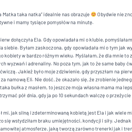
 Matka taka natka” idealnie nas obrazuje
Obydwie nie zno
ktywne i mamy tysiące pomysłów na minutę.
erw dołączyła Ela. Gdy opowiadała mi o klubie, pomyślałam,
la siebie. Byłam zaskoczona, gdy opowiadała mi o tym jak wy
o kobiety w bardzo różnym wieku. Myślałam, że dla mnie to z
ch wyzwań i adrenaliny. No poza tym, jak to że same baby ć
ż ćwiczą. Jakież było moje zdziwienie, gdy przyszłam na pier
 za namową Eli. Nie dość, że okazało się, że zrobienie jedne
aka bułka z masłem, to jeszcze moja własna mama ma lepszą
trzymać pół dnia, gdy ja po 10 sekundach walczę o przeżycie
 mi, jak silną i zdeterminowaną kobietą jest Ela i jak wiele m
zo się wstydziłam braku umiejętności, kondycji i siły. Jednak
samowitej atmosferze, jaką tworzą zarówno trenerki jak i tre