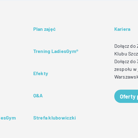
Plan zajęć
Kariera
Dołącz do
Trening LadiesGym®
Klubu Szcz
Dołącz do
zespołu w 
Efekty
Warszawsk
Q&A
Oferty
diesGym
Strefa klubowiczki