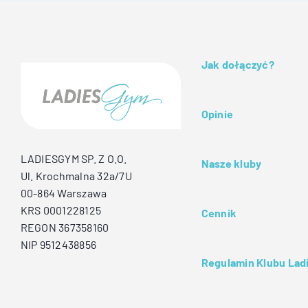
Jak dołączyć?
Opinie
LADIESGYM SP. Z O.O.
Nasze kluby
Ul. Krochmalna 32a/7U
00-864 Warszawa
KRS 0001228125
Cennik
REGON 367358160
NIP 9512438856
Regulamin Klubu La