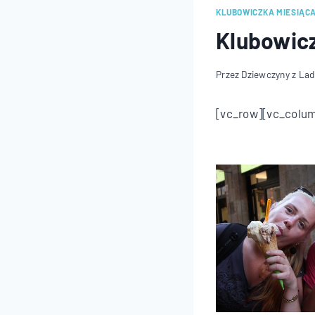
KLUBOWICZKA MIESIĄC
Klubowicz
Przez
Dziewczyny z La
[vc_row][vc_colu