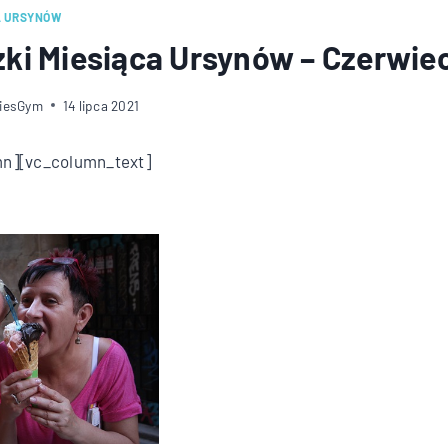
A URSYNÓW
ki Miesiąca Ursynów – Czerwie
diesGym
14 lipca 2021
mn][vc_column_text]