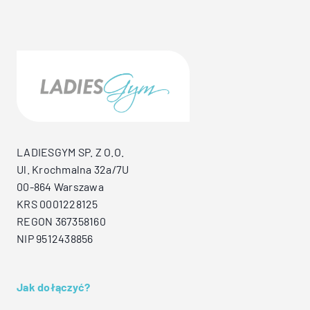
LADIESGYM SP. Z O.O.
Ul. Krochmalna 32a/7U
00-864 Warszawa
KRS 0001228125
REGON 367358160
NIP 9512438856
Jak dołączyć?