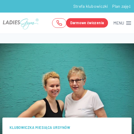
Przejdź
Strefa klubowiczki
Plan zajęć
do
treści
MENU
Darmowe ćwiczenia
KLUBOWICZKA MIESIĄCA URSYNÓW