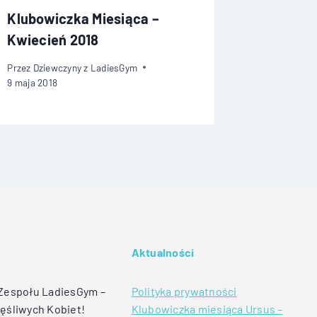
Klubowiczka Miesiąca –
Klubowi
Kwiecień 2018
Ursynó
Przez
Dziewczyny z LadiesGym
Przez
Dziew
9 maja 2018
14 lutego 2
Aktualności
 Zespołu LadiesGym –
Polityka prywatności
ęśliwych Kobiet!
Klubowiczka miesiąca Ursus –