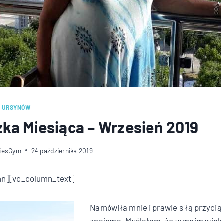
A URSYNÓW
ka Miesiąca – Wrzesień 2019
diesGym
24 października 2019
mn][vc_column_text]
Namówiła mnie i prawie siłą przyci
znajoma. Myślałam, że w moim wieku