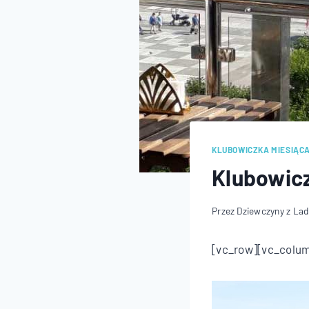
KLUBOWICZKA MIESIĄC
Klubowicz
Przez
Dziewczyny z La
[vc_row][vc_colu