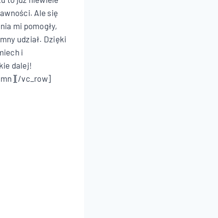
rawności. Ale się
enia mi pomogły,
mny udział. Dzięki
miech i
ie dalej!
umn][/vc_row]