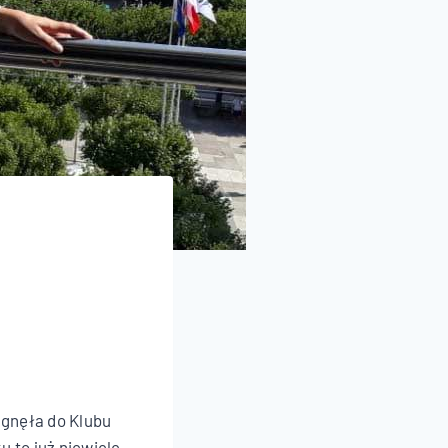
ągnęła do Klubu
 to już niewiele