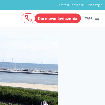
Strefa klubowiczki
Plan zajęć
Darmowe ćwiczenia
MENU