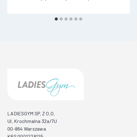
LADIESGYM SP. Z O.O.
Ul. Krochmalna 32a/7U
00-864 Warszawa
KRS 0001228125