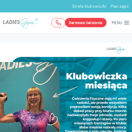
Przejdź
Strefa klubowiczki
Plan zajęć
do
treści
MENU
Darmowe ćwiczenia