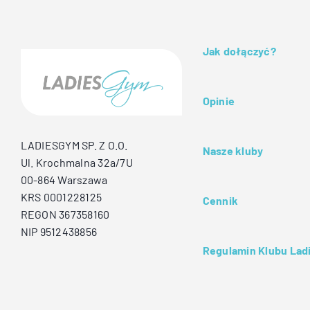
Jak dołączyć?
Opinie
LADIESGYM SP. Z O.O.
Nasze kluby
Ul. Krochmalna 32a/7U
00-864 Warszawa
KRS 0001228125
Cennik
REGON 367358160
NIP 9512438856
Regulamin Klubu La