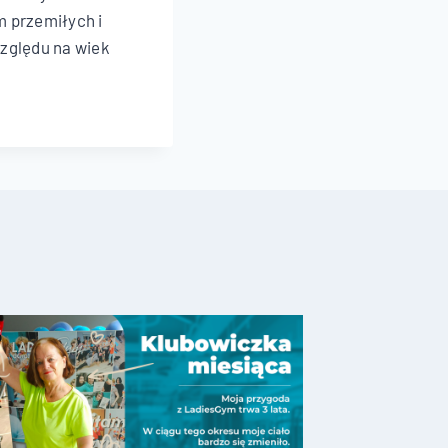
m przemiłych i
względu na wiek