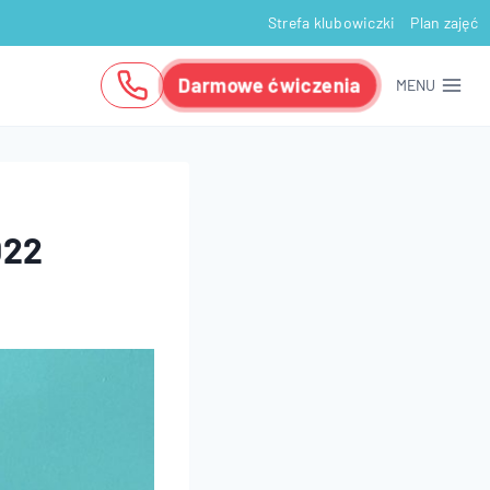
Strefa klubowiczki
Plan zajęć
Darmowe ćwiczenia
MENU
022