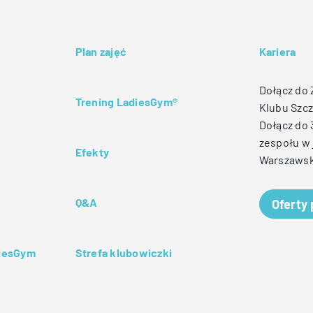
Plan zajęć
Kariera
Dołącz do
Trening LadiesGym®
Klubu Szcz
Dołącz do
zespołu w 
Efekty
Warszawsk
Q&A
Oferty
diesGym
Strefa klubowiczki