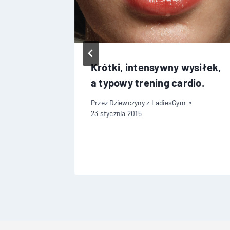
ca
Krótki, intensywny wysiłek,
5
a typowy trening cardio.
Przez
Dziewczyny z LadiesGym
23 stycznia 2015