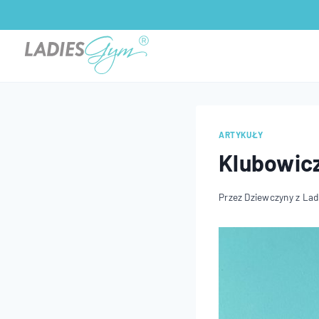
Przejdź
do
treści
ARTYKUŁY
Klubowic
Przez
Dziewczyny z La