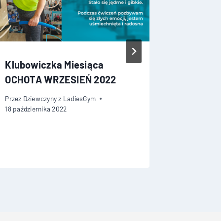
Klubowiczka Miesiąca
NIEDOB
OCHOTA WRZESIEŃ 2022
CZY TW
POKAZU
Przez
Dziewczyny z LadiesGym
BRAKU
18 października 2022
Przez
Dziew
21 lipca 201