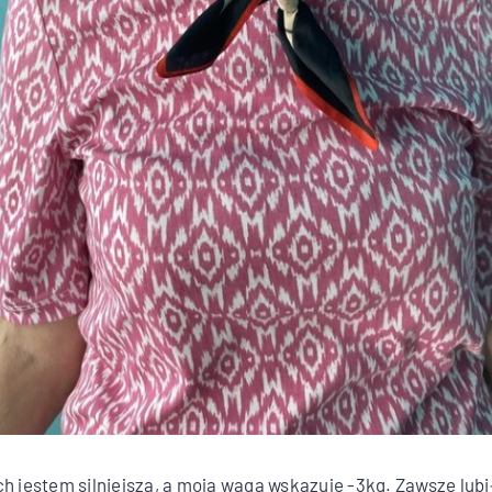
ch jestem silniejsza, a moja waga wskazuje -3kg. Zawsze lub