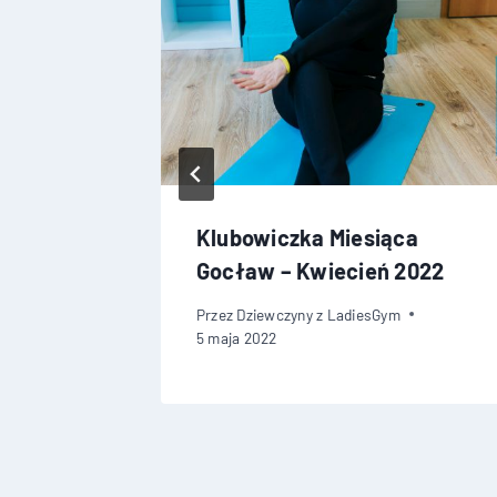
ca
Klubowiczka Miesiąca
018
Gocław – Kwiecień 2022
Przez
Dziewczyny z LadiesGym
5 maja 2022