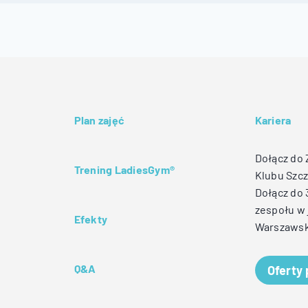
Plan zajęć
Kariera
Dołącz do
Trening LadiesGym®
Klubu Szcz
Dołącz do
zespołu w 
Efekty
Warszawsk
Q&A
Oferty