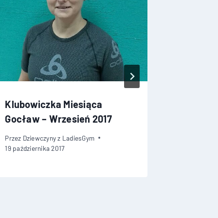
Klubowiczka Miesiąca
Klubowi
Gocław – Wrzesień 2017
Gocław 
Przez
Dziewczyny z LadiesGym
Przez
Dziew
19 października 2017
19 listopad