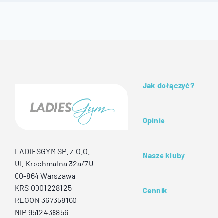
Jak dołączyć?
Opinie
LADIESGYM SP. Z O.O.
Nasze kluby
Ul. Krochmalna 32a/7U
00-864 Warszawa
KRS 0001228125
Cennik
REGON 367358160
NIP 9512438856