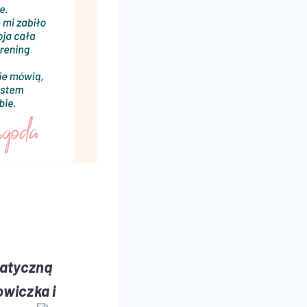
patyczną
owiczka i