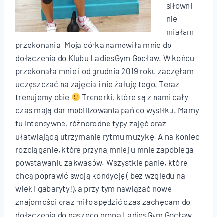
siłowni
nie
miałam
przekonania. Moja córka namówiła mnie do
dołączenia do Klubu LadiesGym Gocław. W końcu
przekonała mnie i od grudnia 2019 roku zaczęłam
uczęszczać na zajęcia i nie żałuję tego. Teraz
trenujemy obie
Trenerki, które są z nami cały
czas mają dar mobilizowania pań do wysiłku. Mamy
tu intensywne, różnorodne typy zajęć oraz
ułatwiającą utrzymanie rytmu muzykę. A na koniec
rozciąganie, które przynajmniej u mnie zapobiega
powstawaniu zakwasów. Wszystkie panie, które
chcą poprawić swoją kondycję ( bez względu na
wiek i gabaryty!), a przy tym nawiązać nowe
znajomości oraz miło spędzić czas zachęcam do
dołączenia do naszego grona LadiesGym Gocław.