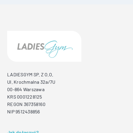
LADIESGYM SP. Z O.O.
Ul. Krochmalna 32a/7U
00-864 Warszawa
KRS 0001228125
REGON 367358160
NIP 9512438856
Jak dołączyć?