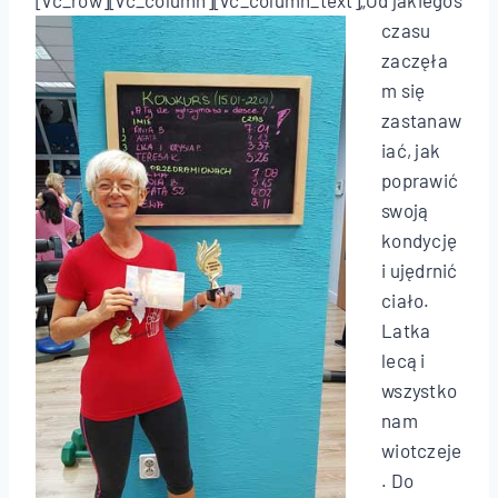
[vc_row][vc_column][vc_column_text]
„Od jakiegoś
czasu
zaczęła
m się
zastanaw
iać, jak
poprawić
swoją
kondycję
i ujędrnić
ciało.
Latka
lecą i
wszystko
nam
wiotczeje
. Do