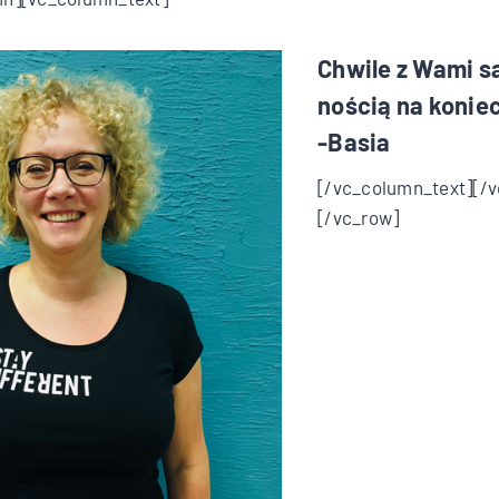
Chwile z Wami s
nością na koniec
-Basia
[/vc_column_text][/
[/vc_row]