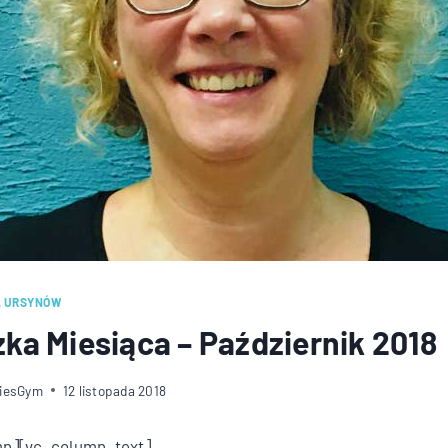
A URSYNÓW
ka Miesiąca – Październik 2018
diesGym
12 listopada 2018
mn][vc_column_text]