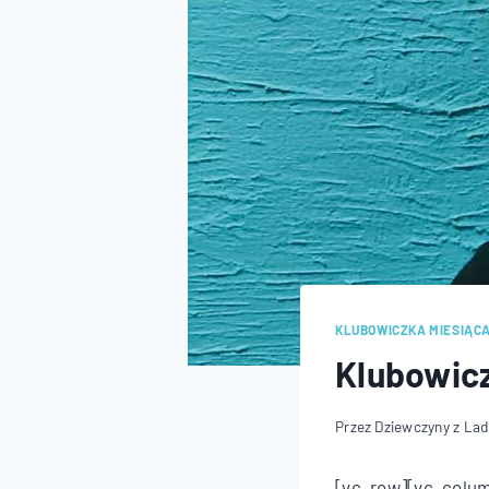
KLUBOWICZKA MIESIĄC
Klubowicz
Przez
Dziewczyny z La
[vc_row][vc_colu