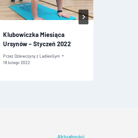
Klubowiczka Miesiąca
KLUBOW
Ursynów – Styczeń 2022
LUTY 2
Przez
Dziewczyny z LadiesGym
Przez
Dziew
18 lutego 2022
8 marca 20
Aktualności