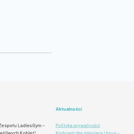
Aktualności
 Zespołu LadiesGym –
Polityka prywatności
ęśliwych Kobiet!
Klubowiczka miesiąca Ursus –