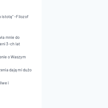
 istotą” -Filozof
ała mnie do
eni 3-ch lat
zenie o Waszym
enia dają mi dużo
iwe i