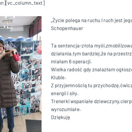
mn][vc_column_text]
„Życie polega na ruchu i ruch jest jego
Schopenhauer
Ta sentencja-złota myśl,zmobilizow
działania,tym bardziej,że na przestrz
miałam 6 operacji.
Wielka radość gdy znalazłam ogłos
Klubie.
Z przyjemnością tu przychodzę,ćwicz
energii i siły.
Trenerki wspaniałe dziewczyny,cierpl
wyrozumiałe.
Dziękuję