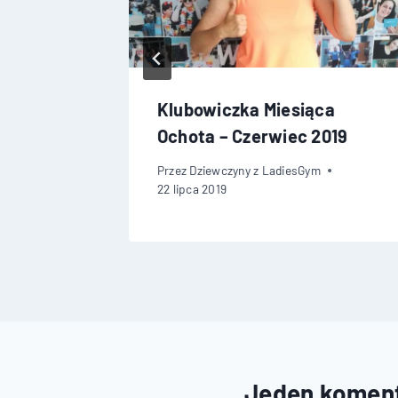
ca
Klubowiczka Miesiąca
2023
Ochota – Czerwiec 2019
Przez
Dziewczyny z LadiesGym
22 lipca 2019
Jeden komen