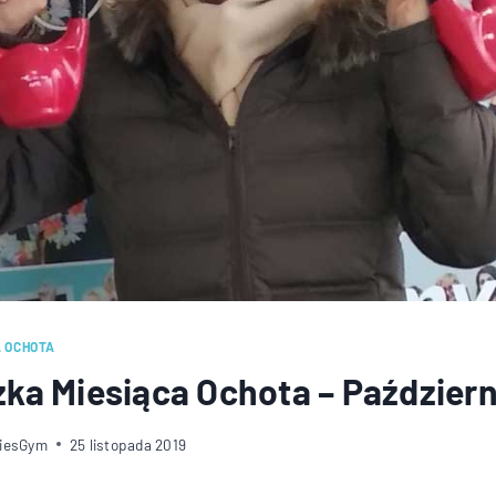
A OCHOTA
ka Miesiąca Ochota – Październ
diesGym
25 listopada 2019