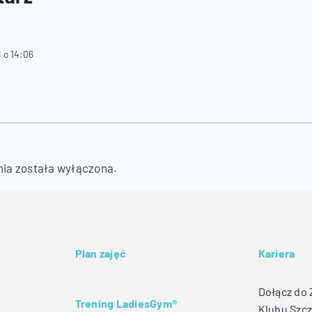
 o 14:06
ia została wyłączona.
Plan zajęć
Kariera
Dołącz do
Trening LadiesGym®
Klubu Szcz