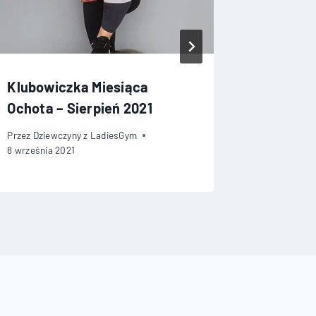
Klubowiczka Miesiąca
Klubowi
Ochota – Sierpień 2021
STYCZE
Przez
Dziewczyny z LadiesGym
Przez
Dziew
8 września 2021
21 lutego 2