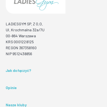
LADIESGYM SP. Z O.O.
Ul. Krochmalna 32a/7U
00-864 Warszawa
KRS 0001228125
REGON 367358160
NIP 9512438856
Jak dołączyć?
Opinie
Nasze kluby