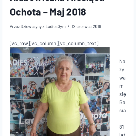
Ochota – Maj 2018
Przez
Dziewczyny z LadiesGym
12 czerwca 2018
[vc_row][vc_column][vc_column_text]
Na
zy
wa
m
się
Ba
sia
–
81
lat