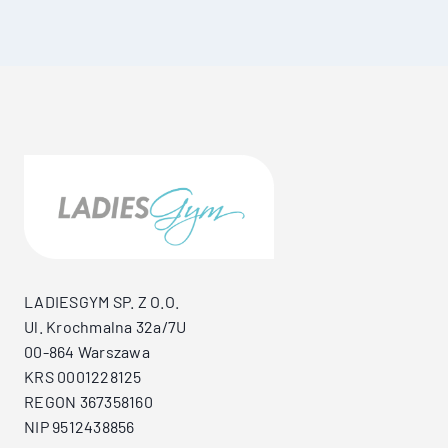
LADIESGYM SP. Z O.O.
Ul. Krochmalna 32a/7U
00-864 Warszawa
KRS 0001228125
REGON 367358160
NIP 9512438856