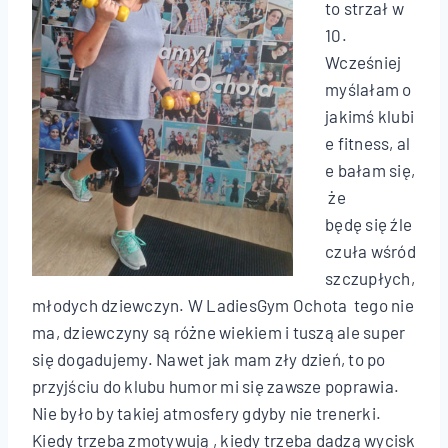
to strzał w
10.
Wcześniej
myślałam o
jakimś klubi
e fitness, al
e bałam się,
że
będę się źle
czuła wśród
szczupłych,
młodych dziewczyn. W LadiesGym Ochota tego nie
ma, dziewczyny są różne wiekiem i tuszą ale super
się dogadujemy. Nawet jak mam zły dzień, to po
przyjściu do klubu humor mi się zawsze poprawia.
Nie było by takiej atmosfery gdyby nie trenerki.
Kiedy trzeba zmotywują , kiedy trzeba dadzą wycisk