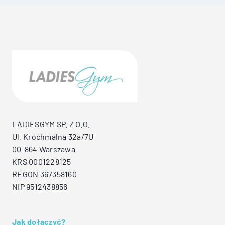
LADIESGYM SP. Z O.O.
Ul. Krochmalna 32a/7U
00-864 Warszawa
KRS 0001228125
REGON 367358160
NIP 9512438856
Jak dołączyć?