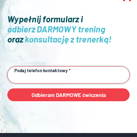
Wypełnij formularz i
odbierz DARMOWY trening
oraz
konsultację z trenerką!
Podaj telefon kontaktowy
*
Klubowiczka miesiąca Mokotów –
CZERWIEC 2024
Odbieram DARMOWE ćwiczenia
Przez
Dziewczyny z LadiesGym
29 lipca 2024