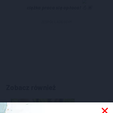
ciężka praca się opłaca!
ZESPÓŁ LADIESGYM
Zobacz również