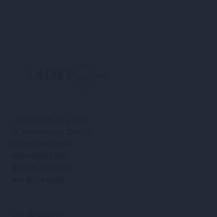
LADIESGYM SP. Z O.O.
Ul. Krochmalna 32a/7U
00-864 Warszawa
KRS 0001228125
REGON 367358160
NIP 9512438856
Jak dołączyć?