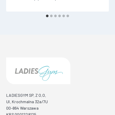
LADIESGYM SP. Z O.O.
Ul. Krochmalna 32a/7U
00-864 Warszawa
KRS 0001228125