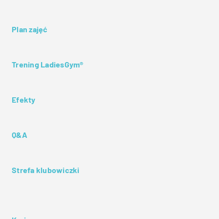
Plan zajęć
Trening LadiesGym®
Efekty
Q&A
Strefa klubowiczki