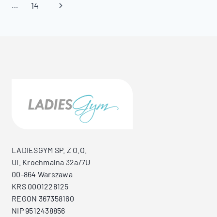
strony
strona
Następna
…
14
strona
LADIESGYM SP. Z O.O.
Ul. Krochmalna 32a/7U
00-864 Warszawa
KRS 0001228125
REGON 367358160
NIP 9512438856