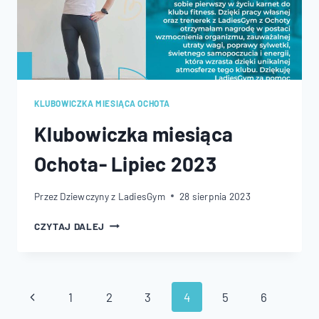
KLUBOWICZKA MIESIĄCA OCHOTA
Klubowiczka miesiąca
Ochota- Lipiec 2023
Przez
Dziewczyny z LadiesGym
28 sierpnia 2023
KLUBOWICZKA
CZYTAJ DALEJ
MIESIĄCA
OCHOTA-
LIPIEC
2023
Nawigacja
Poprzednia
1
2
3
4
5
6