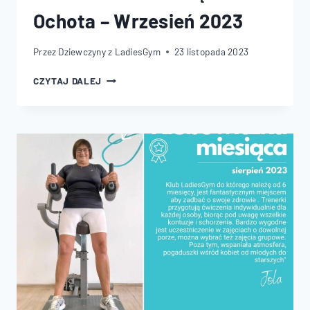
Ochota – Wrzesień 2023
Przez
Dziewczyny z LadiesGym
23 listopada 2023
KLUBOWICZKA
CZYTAJ DALEJ
MIESIĄCA
OCHOTA
–
WRZESIEŃ
2023