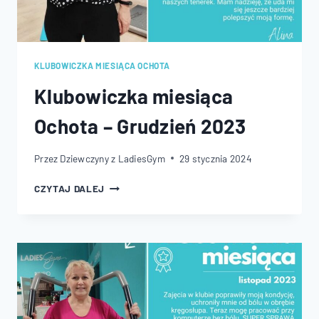
KLUBOWICZKA MIESIĄCA OCHOTA
Klubowiczka miesiąca
Ochota – Grudzień 2023
Przez
Dziewczyny z LadiesGym
29 stycznia 2024
KLUBOWICZKA
CZYTAJ DALEJ
MIESIĄCA
OCHOTA
–
GRUDZIEŃ
2023