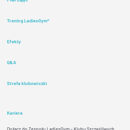
Trening LadiesGym®
Efekty
Q&A
Strefa klubowiczki
Kariera
Dołącz do Zespołu LadiesGym – Klubu Szczęśliwych