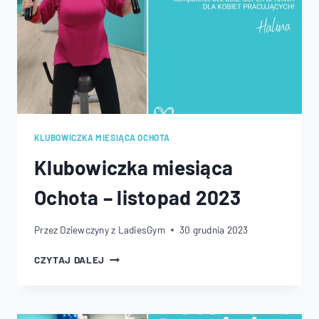
KLUBOWICZKA MIESIĄCA OCHOTA
Klubowiczka miesiąca
Ochota – listopad 2023
Przez
Dziewczyny z LadiesGym
30 grudnia 2023
KLUBOWICZKA
CZYTAJ DALEJ
MIESIĄCA
OCHOTA
–
LISTOPAD