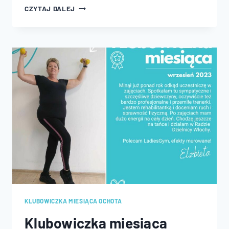
KLUBOWICZKA
CZYTAJ DALEJ
MIESIĄCA
OCHOTA
–
PAŹDZIERNIK
2023
KLUBOWICZKA MIESIĄCA OCHOTA
Klubowiczka miesiąca