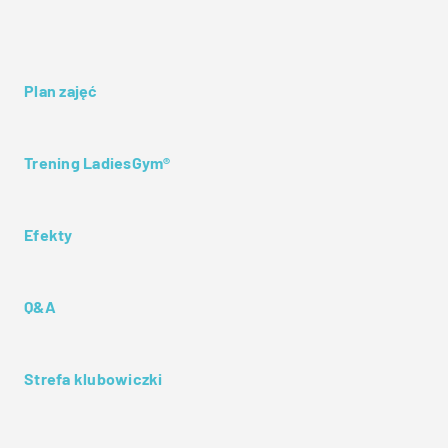
Plan zajęć
Trening LadiesGym®
Efekty
Q&A
Strefa klubowiczki