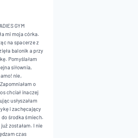
LADIES GYM
ła mi moja córka.
ąc na spacerze z
ięła balonik a przy
otkę. Pomyślałam
lejna siłownia,
samo! nie,
. Zapomniałam o
os chciał inaczej
ując usłyszałam
ykę i zachęcający
a do środka śmiech.
już zostałam. I nie
pędzam czas