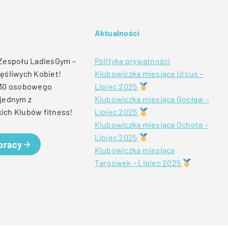
Aktualności
 Zespołu LadiesGym –
Polityka prywatności
ęśliwych Kobiet!
Klubowiczka miesiąca Ursus –
 30 osobowego
Lipiec 2025
jednym z
Klubowiczka miesiąca Gocław –
ich Klubów fitness!
Lipiec 2025
Klubowiczka miesiąca Ochota –
Lipiec 2025
 pracy
Klubowiczka miesiąca
Targówek – Lipiec 2025