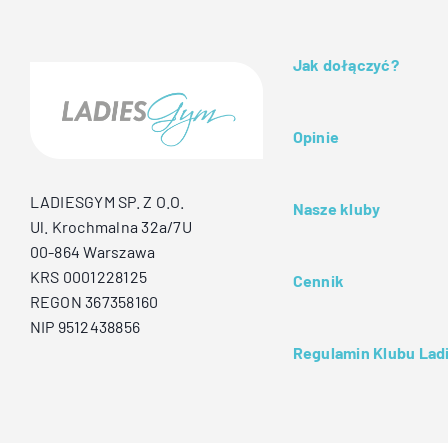
Jak dołączyć?
Opinie
LADIESGYM SP. Z O.O.
Nasze kluby
Ul. Krochmalna 32a/7U
00-864 Warszawa
KRS 0001228125
Cennik
REGON 367358160
NIP 9512438856
Regulamin Klubu La