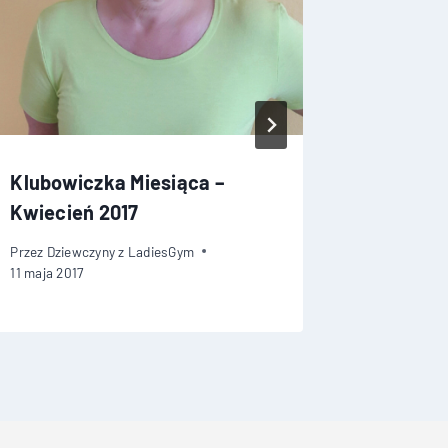
Klubowiczka Miesiąca –
Klubowi
Kwiecień 2017
Czerwie
Przez
Dziewczyny z LadiesGym
Przez
Dziew
11 maja 2017
6 lipca 2018