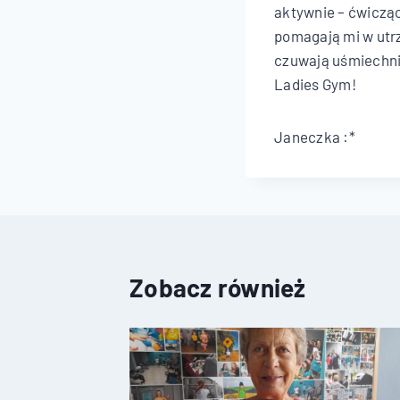
aktywnie – ćwicząc
pomagają mi w utrz
czuwają uśmiechnię
Ladies Gym!
Janeczka :*
Zobacz również