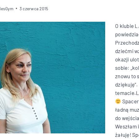
diesGym
3 czerwca 2015
O klubie 
powiedzia
Przechodz
dziećmi wz
okazji ul
sobie: „ko
znowu to 
dziękuję”
temacie.L
Spacer
ładną muz
do wejści
Weszłam i 
żałuję! S