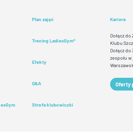
Plan zajęć
Kariera
Dołącz do
Trening LadiesGym®
Klubu Szcz
Dołącz do
zespołu w 
Efekty
Warszawsk
Q&A
Oferty
diesGym
Strefa klubowiczki