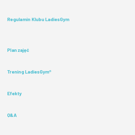
Regulamin Klubu LadiesGym
Plan zajęć
Trening LadiesGym®
Efekty
Q&A