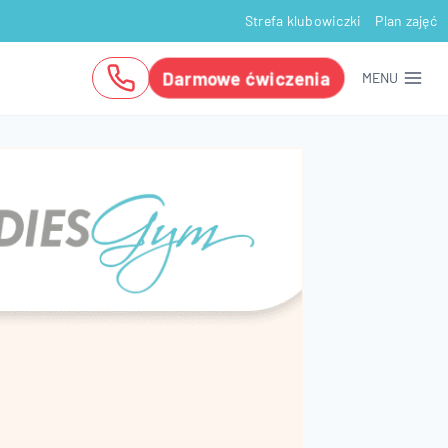
Strefa klubowiczki
Plan zajęć
Darmowe ćwiczenia
MENU