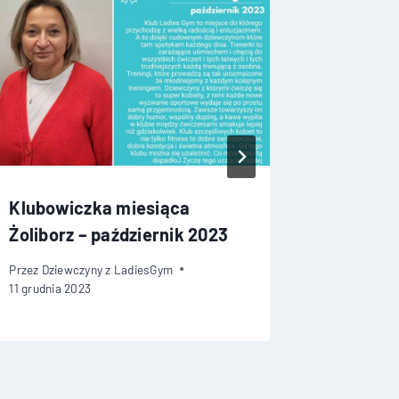
Klubowiczka miesiąca
Klubowi
Żoliborz – październik 2023
Żolibor
Przez
Dziewczyny z LadiesGym
Przez
Dziew
11 grudnia 2023
28 września