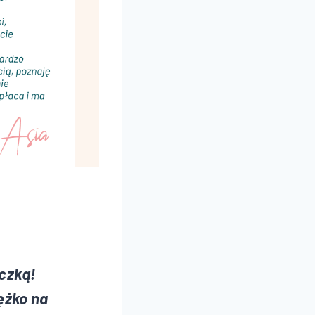
czką!
ężko na