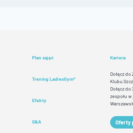
Plan zajęć
Kariera
Dołącz do
Trening LadiesGym®
Klubu Szcz
Dołącz do
zespołu w 
Efekty
Warszawsk
Q&A
Oferty