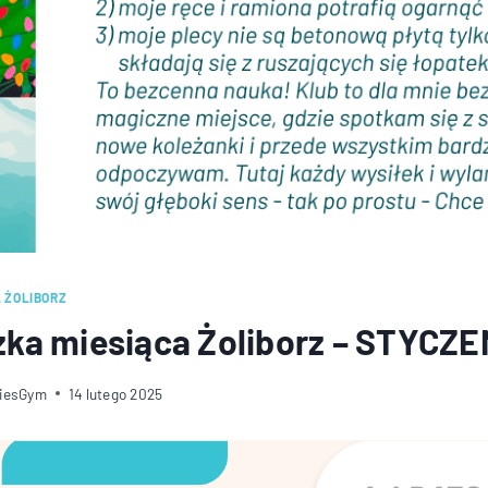
 ŻOLIBORZ
ka miesiąca Żoliborz – STYCZE
diesGym
14 lutego 2025