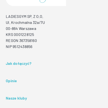
LADIESGYM SP. Z O.O.
Ul. Krochmalna 32a/7U
00-864 Warszawa
KRS 0001228125
REGON 367358160
NIP 9512438856
Jak dołączyć?
Opinie
Nasze kluby