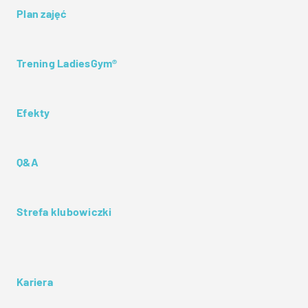
Plan zajęć
Trening LadiesGym®
Efekty
Q&A
Strefa klubowiczki
Kariera