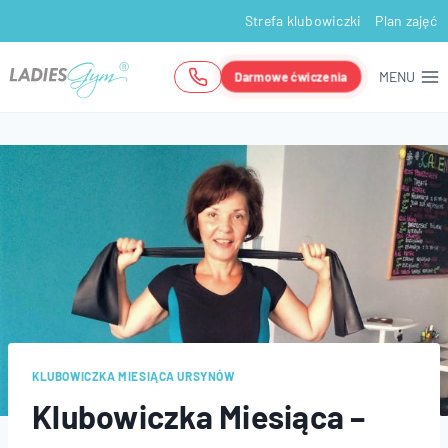
Przejdź
Strefa klubowiczki
Plan zajęć
do
treści
MENU
Darmowe ćwiczenia
KLUBOWICZKA MIESIĄCA URSYNÓW
Klubowiczka Miesiąca –