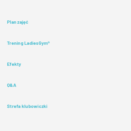
Plan zajęć
Trening LadiesGym®
Efekty
Q&A
Strefa klubowiczki