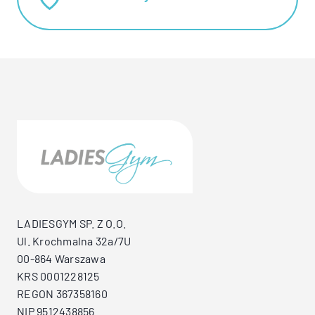
LADIESGYM SP. Z O.O.
Ul. Krochmalna 32a/7U
00-864 Warszawa
KRS 0001228125
REGON 367358160
NIP 9512438856