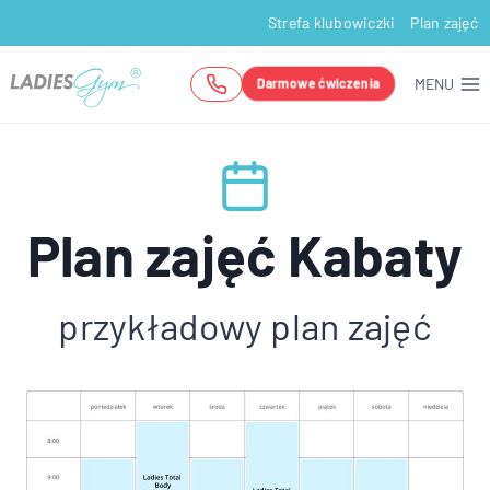
Przejdź
Strefa klubowiczki
Plan zajęć
do
treści
MENU
Darmowe ćwiczenia
Plan zajęć Kabaty
przykładowy plan zajęć