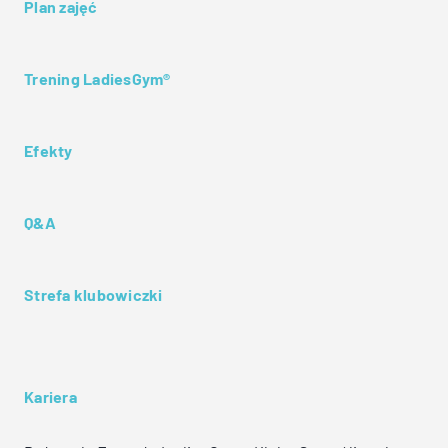
Plan zajęć
Trening LadiesGym®
Efekty
Q&A
Strefa klubowiczki
Kariera