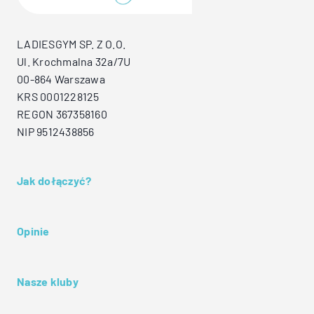
LADIESGYM SP. Z O.O.
Ul. Krochmalna 32a/7U
00-864 Warszawa
KRS 0001228125
REGON 367358160
NIP 9512438856
Jak dołączyć?
Opinie
Nasze kluby