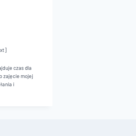
xt]
jduje czas dla
o zajęcie mojej
łania i