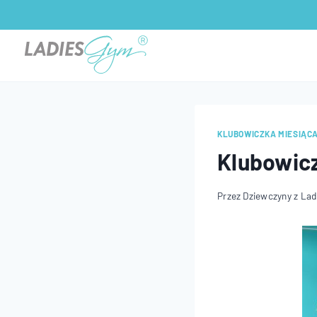
Przejdź
do
treści
KLUBOWICZKA MIESIĄC
Klubowicz
Przez
Dziewczyny z La