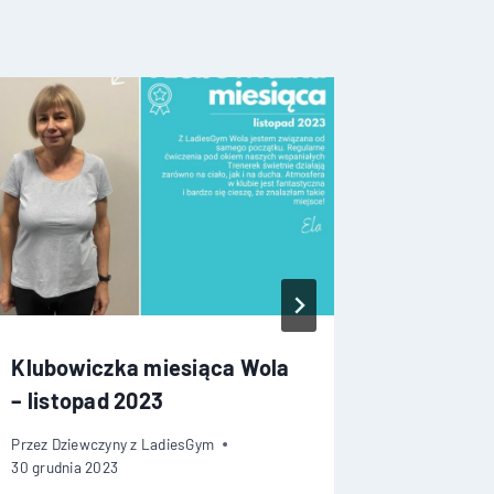
Klubowiczka miesiąca Wola
Klubowi
– listopad 2023
– Maj 2
Przez
Dziewczyny z LadiesGym
Przez
Dziew
30 grudnia 2023
5 czerwca 