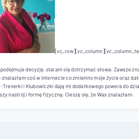
[vc_row][vc_column][vc_column_te
 podejmuje decyzję, staram się dotrzymać słowa. Zawsze zna
ie znalazłam coś w internecie co zmieniło moje życie oraz dał
-Trenerki i Klubowiczki dają mi dodatkowego powera do dzia
zy nastrój i formę fizyczną. Cieszę się, że Was znalazłam.