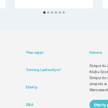
Plan zajęć
Kariera
Dołącz do
Trening LadiesGym®
Klubu Szcz
Dołącz do
zespołu w 
Efekty
Warszawsk
Q&A
Oferty