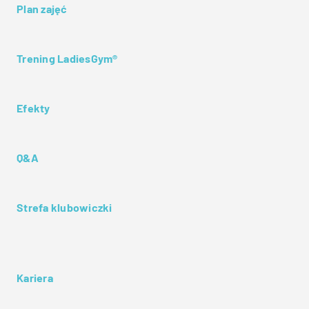
Plan zajęć
Trening LadiesGym®
Efekty
Q&A
Strefa klubowiczki
Kariera