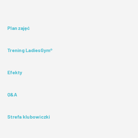
Plan zajęć
Trening LadiesGym®
Efekty
Q&A
Strefa klubowiczki