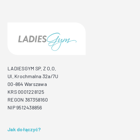
LADIESGYM SP. Z O.O.
Ul. Krochmalna 32a/7U
00-864 Warszawa
KRS 0001228125
REGON 367358160
NIP 9512438856
Jak dołączyć?