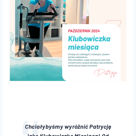
Chciałybyśmy wyróżnić Patrycję
jako Klubowiczkę Miesiąca! Od