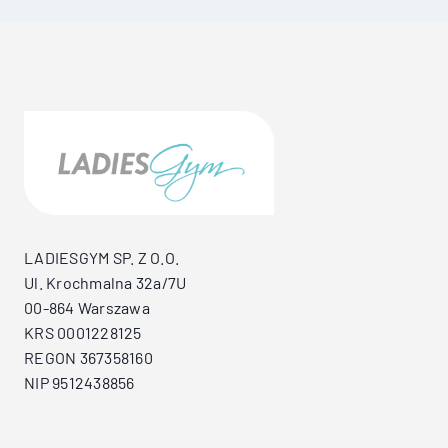
LADIESGYM SP. Z O.O.
Ul. Krochmalna 32a/7U
00-864 Warszawa
KRS 0001228125
REGON 367358160
NIP 9512438856