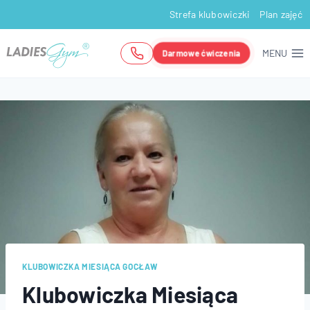
Przejdź
Strefa klubowiczki
Plan zajęć
do
treści
MENU
Darmowe ćwiczenia
KLUBOWICZKA MIESIĄCA GOCŁAW
Klubowiczka Miesiąca