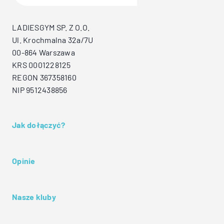
LADIESGYM SP. Z O.O.
Ul. Krochmalna 32a/7U
00-864 Warszawa
KRS 0001228125
REGON 367358160
NIP 9512438856
Jak dołączyć?
Opinie
Nasze kluby