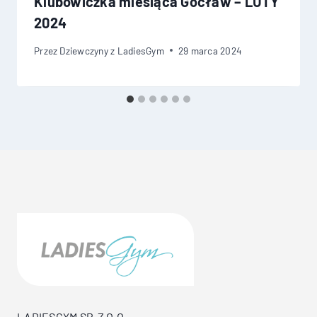
Klubowiczka miesiąca Gocław – LUTY
2024
Przez
Dziewczyny z LadiesGym
29 marca 2024
LADIESGYM SP. Z O.O.