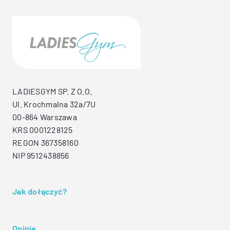
LADIESGYM SP. Z O.O.
Ul. Krochmalna 32a/7U
00-864 Warszawa
KRS 0001228125
REGON 367358160
NIP 9512438856
Jak dołączyć?
Opinie