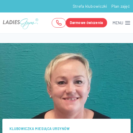
Przejdź
Strefa klubowiczki
Plan zajęć
do
treści
MENU
Darmowe ćwiczenia
KLUBOWICZKA MIESIĄCA URSYNÓW