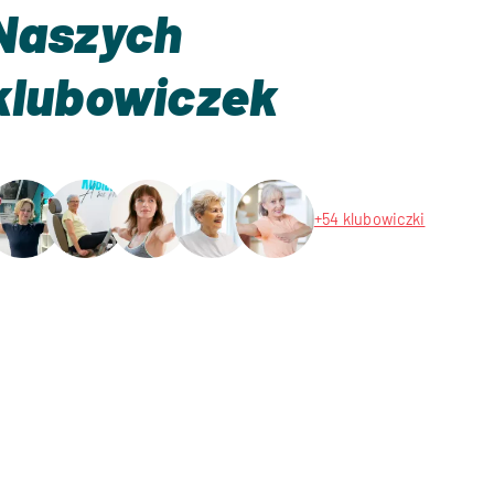
Naszych
klubowiczek
+54 klubowiczki