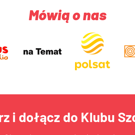
Mówią o nas
rz i dołącz do Klubu Sz