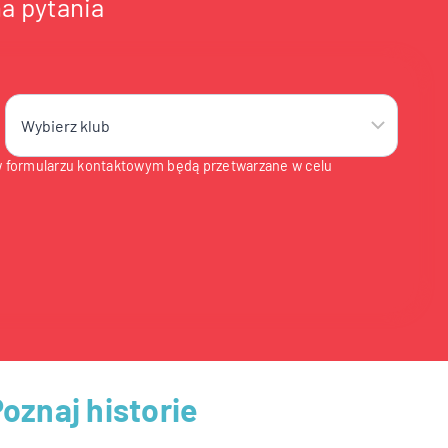
a pytania
 formularzu kontaktowym będą przetwarzane w celu
oznaj historie