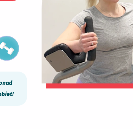
ponad
biet!