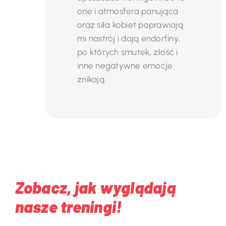
one i atmosfera panująca
koleżanki z klubu.
oraz siła kobiet poprawiają
mi nastrój i dają endorfiny,
po których smutek, złość i
inne negatywne emocje
znikają.
Zobacz, jak wyglądają
nasze treningi!