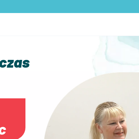
 czas
c