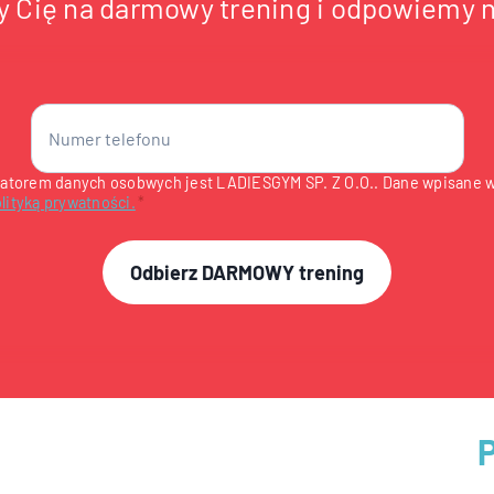
Cię na darmowy trening i odpowiemy n
atorem danych osobwych jest LADIESGYM SP. Z O.O.. Dane wpisane w
lityką prywatności.
*
Odbierz DARMOWY trening
P