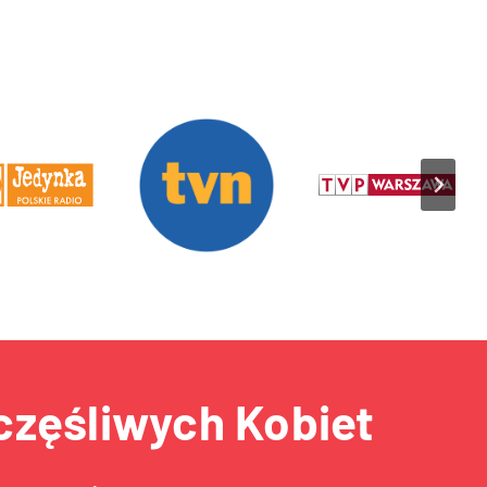
częśliwych Kobiet