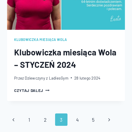
KLUBOWICZKA MIESIĄCA WOLA
Klubowiczka miesiąca Wola
– STYCZEŃ 2024
Przez
Dziewczyny z LadiesGym
28 lutego 2024
KLUBOWICZKA
CZYTAJ DALEJ
MIESIĄCA
WOLA
–
STYCZEŃ
Nawigacja
Poprzednia
Następna
1
2
3
4
5
2024
strony
strona
strona