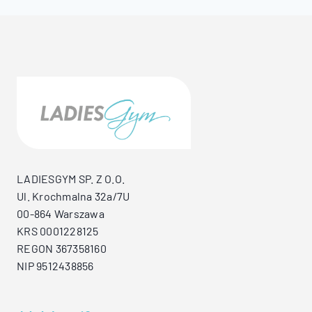
LADIESGYM SP. Z O.O.
Ul. Krochmalna 32a/7U
00-864 Warszawa
KRS 0001228125
REGON 367358160
NIP 9512438856