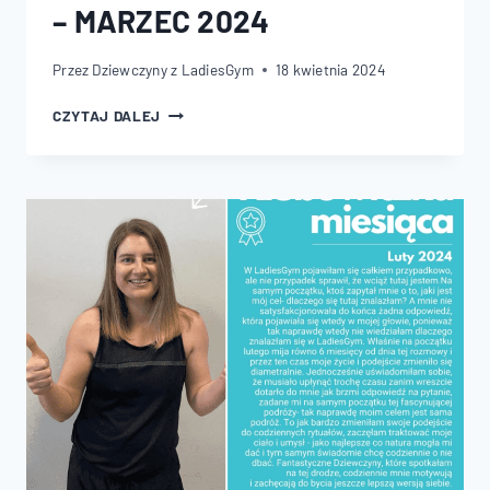
– MARZEC 2024
Przez
Dziewczyny z LadiesGym
18 kwietnia 2024
KLUBOWICZKA
CZYTAJ DALEJ
MIESIĄCA
WOLA
–
MARZEC
2024