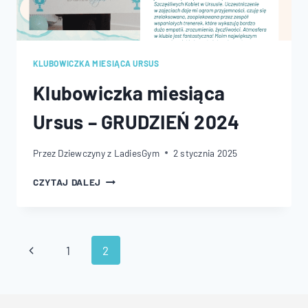
KLUBOWICZKA MIESIĄCA URSUS
Klubowiczka miesiąca
Ursus – GRUDZIEŃ 2024
Przez
Dziewczyny z LadiesGym
2 stycznia 2025
KLUBOWICZKA
CZYTAJ DALEJ
MIESIĄCA
URSUS
–
GRUDZIEŃ
Nawigacja
Poprzednia
1
2
2024
strony
strona