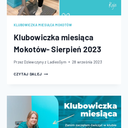
KLUBOWICZKA MIESIĄCA MOKOTÓW
Klubowiczka miesiąca
Mokotów- Sierpień 2023
Przez
Dziewczyny z LadiesGym
28 września 2023
KLUBOWICZKA
CZYTAJ DALEJ
MIESIĄCA
MOKOTÓW-
SIERPIEŃ
2023