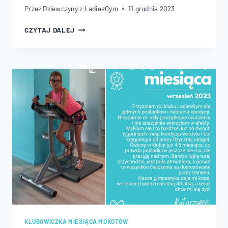
Przez
Dziewczyny z LadiesGym
11 grudnia 2023
KLUBOWICZKA
CZYTAJ DALEJ
MIESIĄCA
MOKOTÓW
–
PAŹDZIERNIK
2023
KLUBOWICZKA MIESIĄCA MOKOTÓW