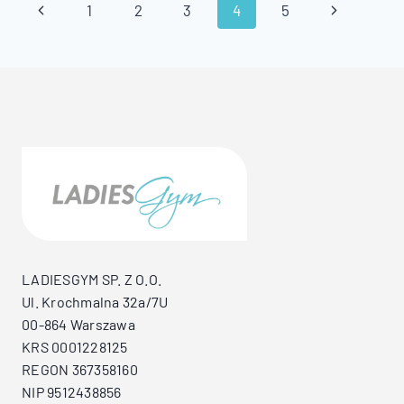
Nawigacja
Poprzednia
Następna
1
2
3
4
5
strony
strona
strona
LADIESGYM SP. Z O.O.
Ul. Krochmalna 32a/7U
00-864 Warszawa
KRS 0001228125
REGON 367358160
NIP 9512438856