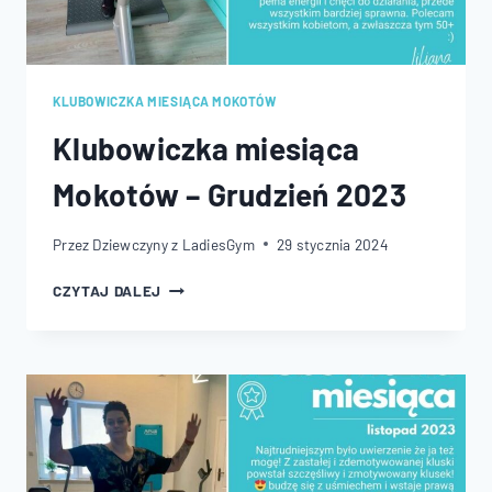
KLUBOWICZKA MIESIĄCA MOKOTÓW
Klubowiczka miesiąca
Mokotów – Grudzień 2023
Przez
Dziewczyny z LadiesGym
29 stycznia 2024
KLUBOWICZKA
CZYTAJ DALEJ
MIESIĄCA
MOKOTÓW
–
GRUDZIEŃ
2023