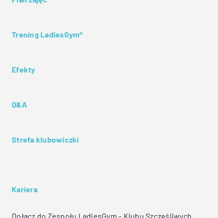
Trening LadiesGym®
Efekty
Q&A
Strefa klubowiczki
Kariera
Dołącz do Zespołu LadiesGym – Klubu Szczęśliwych