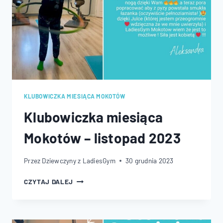
KLUBOWICZKA MIESIĄCA MOKOTÓW
Klubowiczka miesiąca
Mokotów – listopad 2023
Przez
Dziewczyny z LadiesGym
30 grudnia 2023
KLUBOWICZKA
CZYTAJ DALEJ
MIESIĄCA
MOKOTÓW
–
LISTOPAD