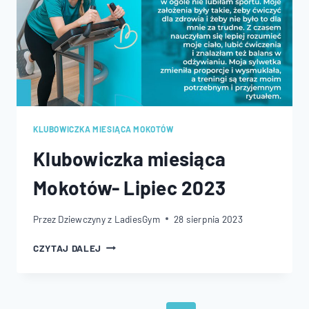
KLUBOWICZKA MIESIĄCA MOKOTÓW
Klubowiczka miesiąca
Mokotów- Lipiec 2023
Przez
Dziewczyny z LadiesGym
28 sierpnia 2023
KLUBOWICZKA
CZYTAJ DALEJ
MIESIĄCA
MOKOTÓW-
LIPIEC
2023