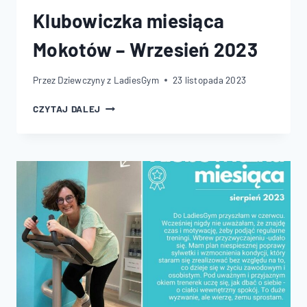
Klubowiczka miesiąca
Mokotów – Wrzesień 2023
Przez
Dziewczyny z LadiesGym
23 listopada 2023
KLUBOWICZKA
CZYTAJ DALEJ
MIESIĄCA
MOKOTÓW
–
WRZESIEŃ
2023