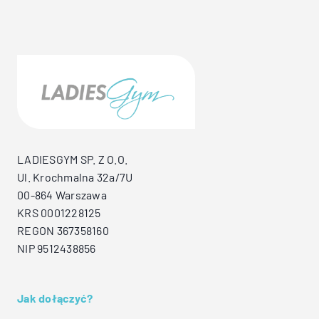
LADIESGYM SP. Z O.O.
Ul. Krochmalna 32a/7U
00-864 Warszawa
KRS 0001228125
REGON 367358160
NIP 9512438856
Jak dołączyć?